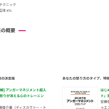
テクニック
 etc.
座の概要
書の決定版
あなたの怒り方のタイプ、特
図解] アンガーマネジメント超入
はじ
 怒りが消える心のトレーニン
ト」
安藤
藤俊介著（ディスカヴァー・ト
ゥエ