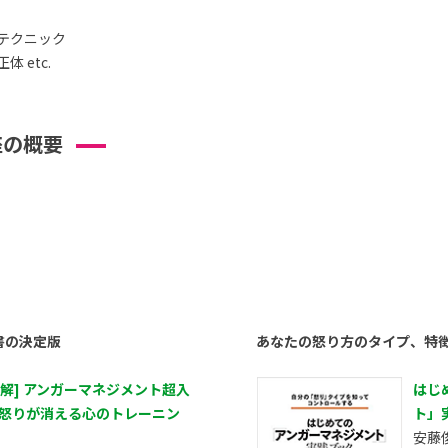
テクニック
 etc.
座の概要
書の決定版
あなたの怒り方のタイプ、特
図解] アンガーマネジメント超入
はじ
 怒りが消える心のトレーニン
ト」
安藤