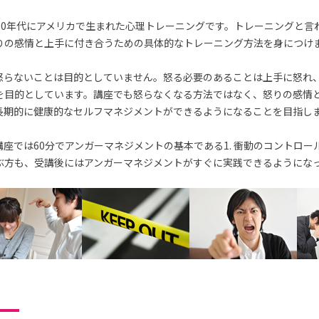
70年代にアメリカで生まれた心理トレーニングです。トレーニングと言
りの感情と上手に付き合うための具体的なトレーニング方法を身につけ
怒らないことは目的としていません。怒る必要のあることは上手に怒れ
を目的としています。講座でも怒らなくなる方法ではなく、怒りの感情
長期的に健康的なセルフマネジメントができるようになることを目指し
座では60分でアンガーマネジメントの基本である1. 衝動のコントロー
ぶ方も、受講後にはアンガーマネジメントがすぐに実践できるようにな