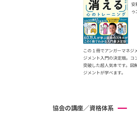
安
ゥ
この１冊でアンガーマネジ
ジメント入門の決定版。コ
突破した超人気本です。図
ジメントが学べます。
協会の講座／資格体系