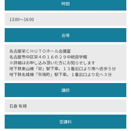
時間
13:00〜16:00
会場
名古屋栄ＣＨＵＴＯホール会議室
名古屋市中区栄４の１６の２９中統奨学館
※詳細はお申し込み頂いた方にお知らせします
地下鉄東山線「栄」駅下車。１３番出口より南へ徒歩５分
地下鉄名城線「矢場町」駅下車。１番出口より北へ３分
講師
石倉 有規
受講料