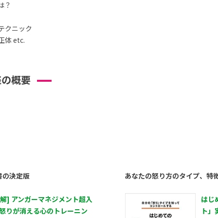
は？
テクニック
 etc.
座の概要
書の決定版
あなたの怒り方のタイプ、特
図解] アンガーマネジメント超入
はじ
 怒りが消える心のトレーニン
ト」