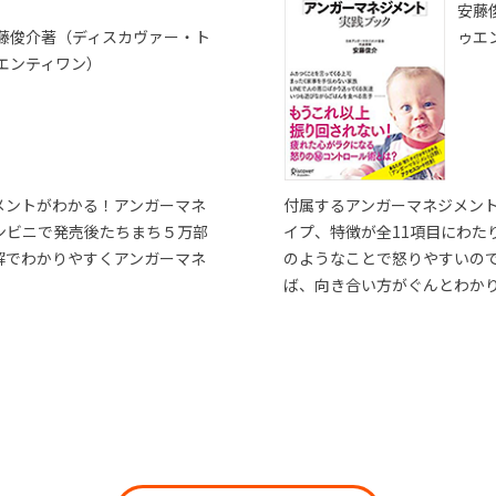
安藤
藤俊介著（ディスカヴァー・ト
ゥエ
エンティワン）
メントがわかる！アンガーマネ
付属するアンガーマネジメン
ンビニで発売後たちまち５万部
イプ、特徴が全11項目にわた
解でわかりやすくアンガーマネ
のようなことで怒りやすいの
ば、向き合い方がぐんとわか