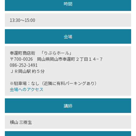
時間
13:30〜15:00
会場
奉還町商店街 「りぶらホール」
〒700-0026 岡山県岡山市奉還町２丁目１４−７
086-252-1491
ＪＲ岡山駅 約５分
※駐車場：なし（近隣に有料パーキングあり）
会場へのアクセス
講師
横山 三樹生