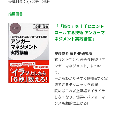
受講料金：3,300円（税込）
推薦図書
『「怒り」を上手にコント
ロールする技術 アンガーマ
ネジメント実践講座 』
安藤俊介 著 PHP研究所
怒りと上手に付き合う技術「ア
ンガーマネジメント」につい
て、
一からわかりやすく解説&すぐ実
践できるテクニックを網羅。
読めばこれ以上職場でイライラ
しなくなり、仕事のパフォーマ
ンスも劇的に上がる!