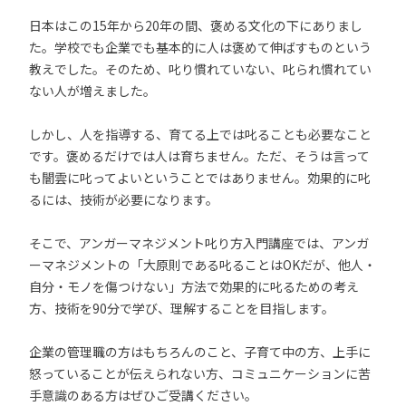
日本はこの15年から20年の間、褒める文化の下にありまし
た。学校でも企業でも基本的に人は褒めて伸ばすものという
教えでした。そのため、叱り慣れていない、叱られ慣れてい
ない人が増えました。
しかし、人を指導する、育てる上では叱ることも必要なこと
です。褒めるだけでは人は育ちません。ただ、そうは言って
も闇雲に叱ってよいということではありません。効果的に叱
るには、技術が必要になります。
そこで、アンガーマネジメント叱り方入門講座では、アンガ
ーマネジメントの「大原則である叱ることはOKだが、他人・
自分・モノを傷つけない」方法で効果的に叱るための考え
方、技術を90分で学び、理解することを目指します。
企業の管理職の方はもちろんのこと、子育て中の方、上手に
怒っていることが伝えられない方、コミュニケーションに苦
手意識のある方はぜひご受講ください。