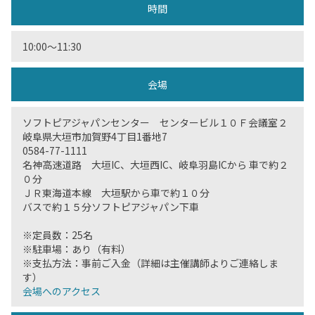
時間
10:00〜11:30
会場
ソフトピアジャパンセンター センタービル１０Ｆ会議室２
岐阜県大垣市加賀野4丁目1番地7
0584-77-1111
名神高速道路 大垣IC、大垣西IC、岐阜羽島ICから 車で約２
０分
ＪＲ東海道本線 大垣駅から車で約１０分
バスで約１５分ソフトピアジャパン下車
※定員数：25名
※駐車場：あり（有料）
※支払方法：事前ご入金（詳細は主催講師よりご連絡しま
す）
会場へのアクセス