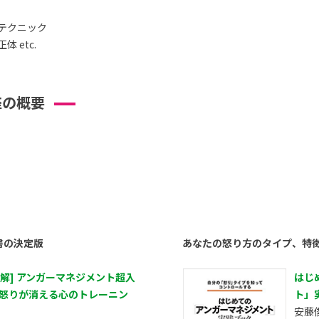
テクニック
 etc.
座の概要
書の決定版
あなたの怒り方のタイプ、特
図解] アンガーマネジメント超入
はじ
 怒りが消える心のトレーニン
ト」
安藤