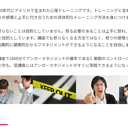
70年代にアメリカで生まれた心理トレーニングです。トレーニングと言
りの感情と上手に付き合うための具体的なトレーニング方法を身につけ
怒らないことは目的としていません。怒る必要のあることは上手に怒れ
を目的としています。講座でも怒らなくなる方法ではなく、怒りの感情
長期的に健康的なセルフマネジメントができるようになることを目指し
座では60分でアンガーマネジメントの基本である1. 衝動のコントロー
ぶ方も、受講後にはアンガーマネジメントがすぐに実践できるようにな