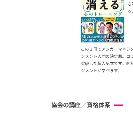
安
ゥ
この１冊でアンガーマネジ
ジメント入門の決定版。コ
突破した超人気本です。図
ジメントが学べます。
協会の講座／資格体系