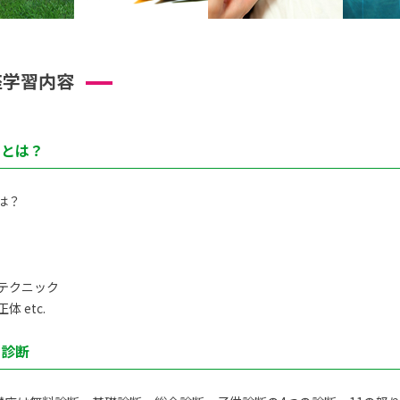
座学習内容
トとは？
は？
テクニック
 etc.
ト診断