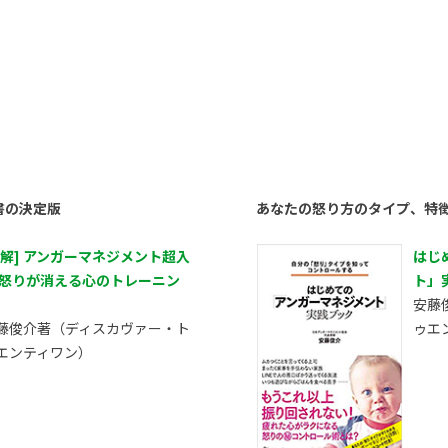
）
書の決定版
あなたの怒り方のタイプ、特
図解] アンガーマネジメント超入
はじ
 怒りが消える心のトレーニン
ト」
安藤
藤俊介著（ディスカヴァー・ト
ゥエ
エンティワン）