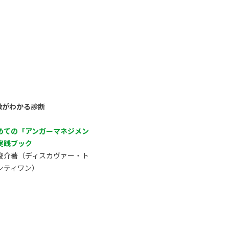
徴がわかる診断
めての「アンガーマネジメン
実践ブック
俊介著（ディスカヴァー・ト
ンティワン）