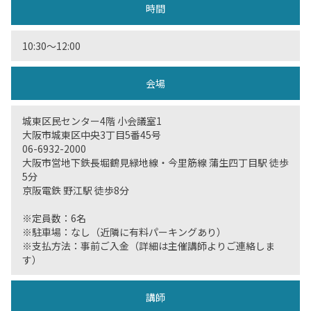
時間
10:30〜12:00
会場
城東区民センター4階 小会議室1
大阪市城東区中央3丁目5番45号
06-6932-2000
大阪市営地下鉄長堀鶴見緑地線・今里筋線 蒲生四丁目駅 徒歩
5分
京阪電鉄 野江駅 徒歩8分
※定員数：6名
※駐車場：なし（近隣に有料パーキングあり）
※支払方法：事前ご入金（詳細は主催講師よりご連絡しま
す）
講師