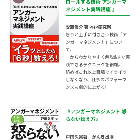
ロールする技術 アンガーマ
ネジメント実践講座 』
安藤俊介 著 PHP研究所
怒りと上手に付き合う技術「ア
ンガーマネジメント」につい
て、
一からわかりやすく解説&すぐ実
践できるテクニックを網羅。
読めばこれ以上職場でイライラ
しなくなり、仕事のパフォーマ
ンスも劇的に上がる!
『アンガーマネジメント 怒
らない伝え方』
戸田久実著 かんき出版