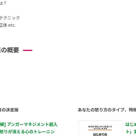
は？
テクニック
 etc.
座の概要
書の決定版
あなたの怒り方のタイプ、特
図解] アンガーマネジメント超入
はじ
 怒りが消える心のトレーニン
ト」