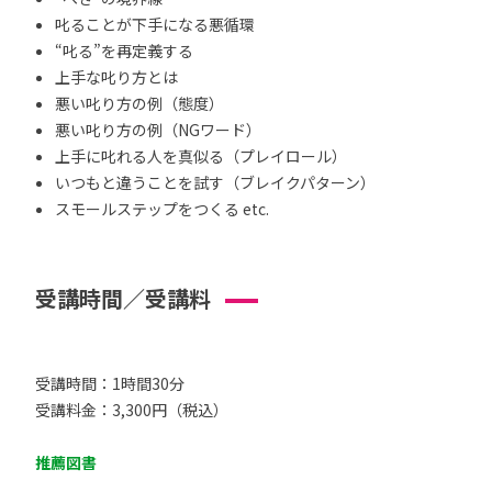
叱ることが下手になる悪循環
“叱る”を再定義する
上手な叱り方とは
悪い叱り方の例（態度）
悪い叱り方の例（NGワード）
上手に叱れる人を真似る（プレイロール）
いつもと違うことを試す（ブレイクパターン）
スモールステップをつくる etc.
受講時間／受講料
受講時間：1時間30分
受講料金：3,300円（税込）
推薦図書