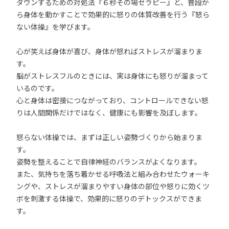
ダウンするための対処法『６秒その場セラピー』と、普段か
ら身体を動かすことで効果的に怒りの体質改善を行う『怒ら
ない体操』を学びます。
心が笑えば身体が喜び、身体が怒ればストレスが溜まりま
す。
脳がストレスフルのときには、実は身体にも怒りが溜まって
いるのです。
心と身体は密接につながっており、コントロールできない怒
りは人間関係だけではなく、健康にも影響を及ぼします。
怒らない体操では、まずは正しい姿勢づくりから始まりま
す。
姿勢を整えることで自律神経のバランスがよくなります。
また、気持ちを落ち着かせる呼吸法と組み合わせたウォーキ
ングや、ストレスが溜まりやすい身体の部位や怒りに効くツ
ボを刺激する体操で、効果的に怒りのデトックスができま
す。