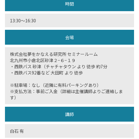
時間
13:30〜16:30
会場
株式会社夢をかなえる研究所 セミナールーム
北九州市小倉北区砂津２−６−１９
・西鉄バス 砂津（チャチャタウン より 徒歩 約7分
・西鉄バス92番など 大田町 より 徒歩
※駐車場：なし（近隣に有料パーキングあり）
※支払方法：事前ご入金（詳細は主催講師よりご連絡しま
す）
講師
白石 有