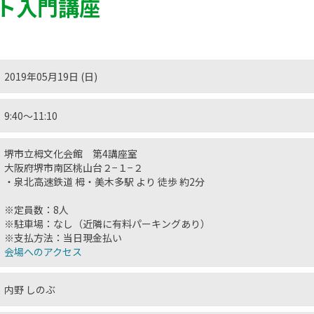
ト入門講座
2019年05月19日 (日)
9:40〜11:10
堺市立栂文化会館 第4講座室
大阪府堺市南区桃山台２−１−２
・泉北高速鉄道 栂・美木多駅 より 徒歩 約2分
※定員数：8人
※駐車場：なし（近隣に有料パーキングあり）
※支払方法：当日現金払い
会場へのアクセス
内野 しのぶ