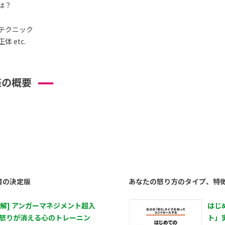
は？
テクニック
 etc.
座の概要
書の決定版
あなたの怒り方のタイプ、特
図解] アンガーマネジメント超入
はじ
 怒りが消える心のトレーニン
ト」