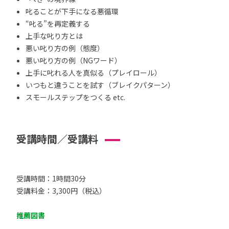
叱ることが下手になる悪循環
“叱る”を再定義する
上手な叱り方とは
悪い叱り方の例（態度）
悪い叱り方の例（NGワード）
上手に叱れる人を真似る（プレイロール）
いつもと違うことを試す（ブレイクパターン）
スモールステップをつくる etc.
受講時間／受講料
受講時間：1時間30分
受講料金：3,300円（税込）
推薦図書