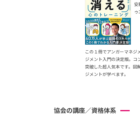
安
ゥ
この１冊でアンガーマネジ
ジメント入門の決定版。コ
突破した超人気本です。図
ジメントが学べます。
協会の講座／資格体系