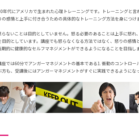
70年代にアメリカで生まれた心理トレーニングです。トレーニングと言
りの感情と上手に付き合うための具体的なトレーニング方法を身につけ
怒らないことは目的としていません。怒る必要のあることは上手に怒れ
を目的としています。講座でも怒らなくなる方法ではなく、怒りの感情
長期的に健康的なセルフマネジメントができるようになることを目指し
座では60分でアンガーマネジメントの基本である1. 衝動のコントロー
ぶ方も、受講後にはアンガーマネジメントがすぐに実践できるようにな