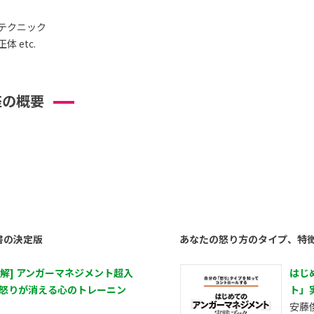
テクニック
 etc.
座の概要
書の決定版
あなたの怒り方のタイプ、特
図解] アンガーマネジメント超入
はじ
 怒りが消える心のトレーニン
ト」
安藤