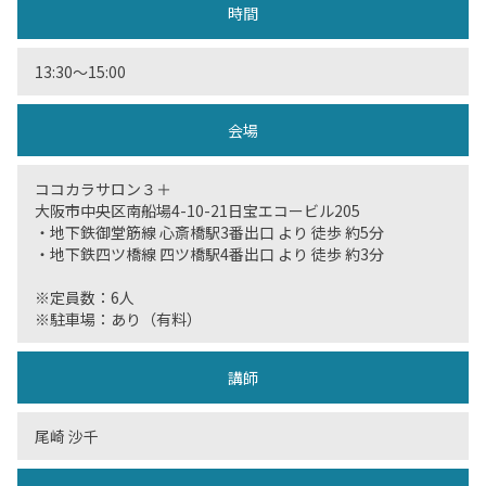
時間
13:30〜15:00
会場
ココカラサロン３＋
大阪市中央区南船場4-10-21日宝エコービル205
・地下鉄御堂筋線 心斎橋駅3番出口 より 徒歩 約5分
・地下鉄四ツ橋線 四ツ橋駅4番出口 より 徒歩 約3分
※定員数：6人
※駐車場：あり（有料）
講師
尾崎 沙千