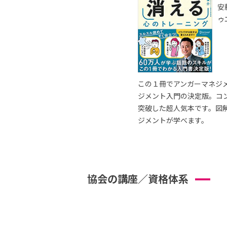
安
ゥ
この１冊でアンガーマネジ
ジメント入門の決定版。コ
突破した超人気本です。図
ジメントが学べます。
協会の講座／資格体系