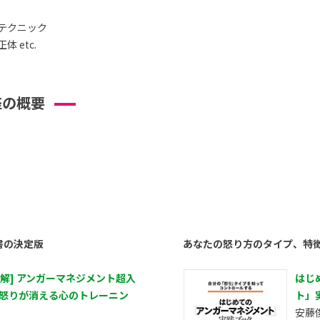
テクニック
 etc.
座の概要
書の決定版
あなたの怒り方のタイプ、特
図解] アンガーマネジメント超入
はじ
 怒りが消える心のトレーニン
ト」
安藤