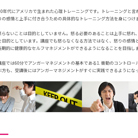
70年代にアメリカで生まれた心理トレーニングです。トレーニングと言
りの感情と上手に付き合うための具体的なトレーニング方法を身につけ
怒らないことは目的としていません。怒る必要のあることは上手に怒れ
を目的としています。講座でも怒らなくなる方法ではなく、怒りの感情
長期的に健康的なセルフマネジメントができるようになることを目指し
座では60分でアンガーマネジメントの基本である1. 衝動のコントロー
ぶ方も、受講後にはアンガーマネジメントがすぐに実践できるようにな