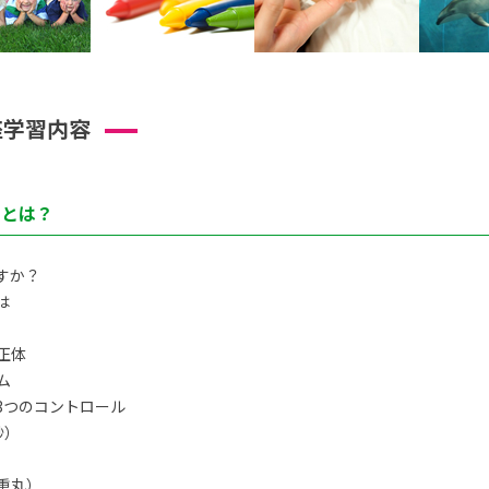
座学習内容
トとは？
すか？
は
正体
ム
3つのコントロール
秒）
重丸）