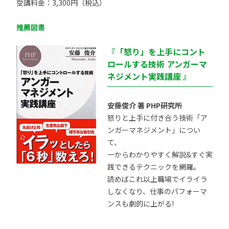
受講料金：3,300円（税込）
推薦図書
『「怒り」を上手にコント
ロールする技術 アンガーマ
ネジメント実践講座 』
安藤俊介 著 PHP研究所
怒りと上手に付き合う技術「ア
ンガーマネジメント」につい
て、
一からわかりやすく解説&すぐ実
践できるテクニックを網羅。
読めばこれ以上職場でイライラ
しなくなり、仕事のパフォーマ
ンスも劇的に上がる!