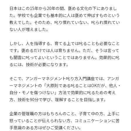
日本はこの15年から20年の間、褒める文化の下にありまし
た。学校でも企業でも基本的に人は褒めて伸ばすものという
教えでした。そのため、叱り慣れていない、叱られ慣れてい
ない人が増えました。
しかし、人を指導する、育てる上では叱ることも必要なこと
です。褒めるだけでは人は育ちません。ただ、そうは言って
も闇雲に叱ってよいということではありません。効果的に叱
るには、技術が必要になります。
そこで、アンガーマネジメント叱り方入門講座では、アンガ
ーマネジメントの「大原則である叱ることはOKだが、他人・
自分・モノを傷つけない」方法で効果的に叱るための考え
方、技術を90分で学び、理解することを目指します。
企業の管理職の方はもちろんのこと、子育て中の方、上手に
怒っていることが伝えられない方、コミュニケーションに苦
手意識のある方はぜひご受講ください。