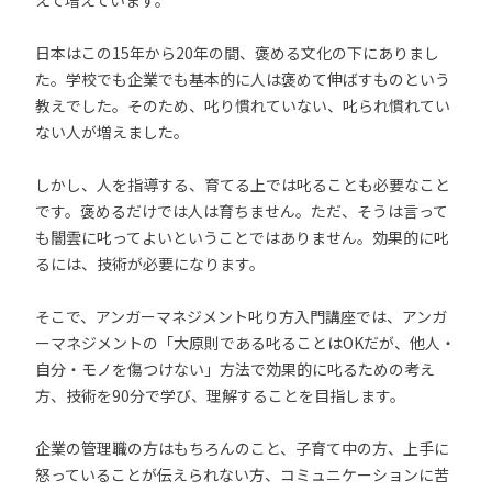
えて増えています。
日本はこの15年から20年の間、褒める文化の下にありまし
た。学校でも企業でも基本的に人は褒めて伸ばすものという
教えでした。そのため、叱り慣れていない、叱られ慣れてい
ない人が増えました。
しかし、人を指導する、育てる上では叱ることも必要なこと
です。褒めるだけでは人は育ちません。ただ、そうは言って
も闇雲に叱ってよいということではありません。効果的に叱
るには、技術が必要になります。
そこで、アンガーマネジメント叱り方入門講座では、アンガ
ーマネジメントの「大原則である叱ることはOKだが、他人・
自分・モノを傷つけない」方法で効果的に叱るための考え
方、技術を90分で学び、理解することを目指します。
企業の管理職の方はもちろんのこと、子育て中の方、上手に
怒っていることが伝えられない方、コミュニケーションに苦