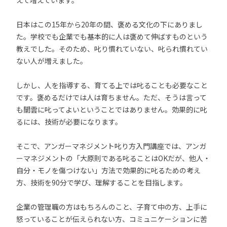
えて増えています。
日本はこの15年から20年の間、褒める文化の下にありまし
た。学校でも企業でも基本的に人は褒めて伸ばすものという
教えでした。そのため、叱り慣れていない、叱られ慣れてい
ない人が増えました。
しかし、人を指導する、育てる上では叱ることも必要なこと
です。褒めるだけでは人は育ちません。ただ、そうは言って
も闇雲に叱ってよいということではありません。効果的に叱
るには、技術が必要になります。
そこで、アンガーマネジメント叱り方入門講座では、アンガ
ーマネジメントの「大原則である叱ることはOKだが、他人・
自分・モノを傷つけない」方法で効果的に叱るための考え
方、技術を90分で学び、理解することを目指します。
企業の管理職の方はもちろんのこと、子育て中の方、上手に
怒っていることが伝えられない方、コミュニケーションに苦