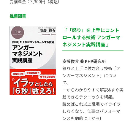
受講料金：3,300円（税込）
推薦図書
『「怒り」を上手にコント
ロールする技術 アンガーマ
ネジメント実践講座 』
安藤俊介 著 PHP研究所
怒りと上手に付き合う技術「ア
ンガーマネジメント」につい
て、
一からわかりやすく解説&すぐ実
践できるテクニックを網羅。
読めばこれ以上職場でイライラ
しなくなり、仕事のパフォーマ
ンスも劇的に上がる!