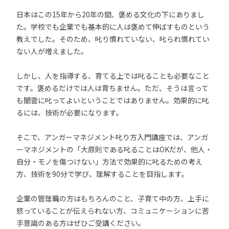
日本はこの15年から20年の間、褒める文化の下にありまし
た。学校でも企業でも基本的に人は褒めて伸ばすものという
教えでした。そのため、叱り慣れていない、叱られ慣れてい
ない人が増えました。
しかし、人を指導する、育てる上では叱ることも必要なこと
です。褒めるだけでは人は育ちません。ただ、そうは言って
も闇雲に叱ってよいということではありません。効果的に叱
るには、技術が必要になります。
そこで、アンガーマネジメント叱り方入門講座では、アンガ
ーマネジメントの「大原則である叱ることはOKだが、他人・
自分・モノを傷つけない」方法で効果的に叱るための考え
方、技術を90分で学び、理解することを目指します。
企業の管理職の方はもちろんのこと、子育て中の方、上手に
怒っていることが伝えられない方、コミュニケーションに苦
手意識のある方はぜひご受講ください。