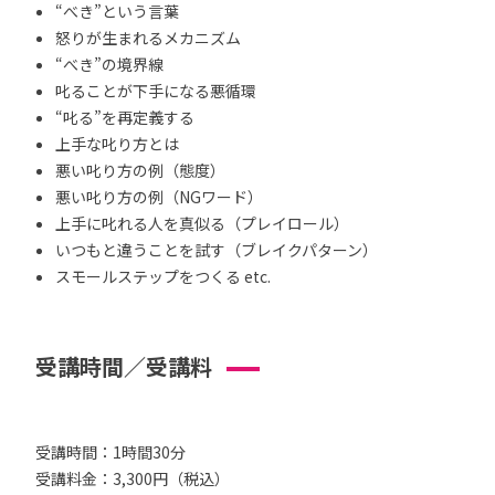
“べき”という言葉
怒りが生まれるメカニズム
“べき”の境界線
叱ることが下手になる悪循環
“叱る”を再定義する
上手な叱り方とは
悪い叱り方の例（態度）
悪い叱り方の例（NGワード）
上手に叱れる人を真似る（プレイロール）
いつもと違うことを試す（ブレイクパターン）
スモールステップをつくる etc.
受講時間／受講料
受講時間：1時間30分
受講料金：3,300円（税込）