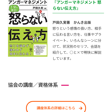
『アンガーマネジメント 怒
らない伝え方』
戸田久実著 かんき出版
怒りという感情の扱い方、相手
に伝わる言い方を、仕事やプラ
イベート、いろんなシーンに分
けて、状況別のセリフ、会話を
紹介して、○と×で明快に解説
しています。
協会の講座／資格体系
講座体系の詳細はこちら