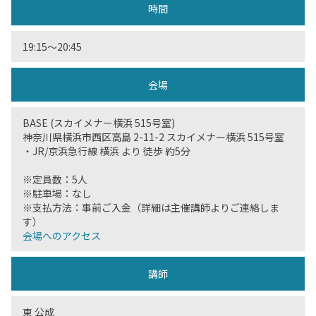
時間
19:15〜20:45
会場
BASE (スカイメナー横浜 515号室)
神奈川県横浜市西区高島 2-11-2 スカイメナー横浜 515号室
・JR/京浜急行線 横浜 より 徒歩 約5分
※定員数：5人
※駐車場：なし
※支払方法：事前ご入金（詳細は主催講師よりご連絡しま
す）
会場へのアクセス
講師
東 公成