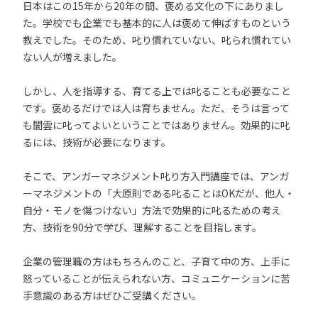
日本はこの15年から20年の間、褒める文化の下にありまし
た。学校でも企業でも基本的に人は褒めて伸ばすものという
教えでした。そのため、叱り慣れていない、叱られ慣れてい
ない人が増えました。
しかし、人を指導する、育てる上では叱ることも必要なこと
です。褒めるだけでは人は育ちません。ただ、そうは言って
も闇雲に叱ってよいということではありません。効果的に叱
るには、技術が必要になります。
そこで、アンガーマネジメント叱り方入門講座では、アンガ
ーマネジメントの「大原則である叱ることはOKだが、他人・
自分・モノを傷つけない」方法で効果的に叱るための考え
方、技術を90分で学び、理解することを目指します。
企業の管理職の方はもちろんのこと、子育て中の方、上手に
怒っていることが伝えられない方、コミュニケーションに苦
手意識のある方はぜひご受講ください。