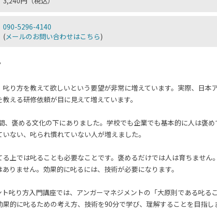
3,240円（税込）
090-5296-4140
(
メールのお問い合わせはこちら
)
？
、叱り方を教えて欲しいという要望が非常に増えています。実際、日本
を教える研修依頼が目に見えて増えています。
年の間、褒める文化の下にありました。学校でも企業でも基本的に人は褒
ていない、叱られ慣れていない人が増えました。
てる上では叱ることも必要なことです。褒めるだけでは人は育ちません
はありません。効果的に叱るには、技術が必要になります。
ント叱り方入門講座では、アンガーマネジメントの「大原則である叱るこ
効果的に叱るための考え方、技術を90分で学び、理解することを目指し