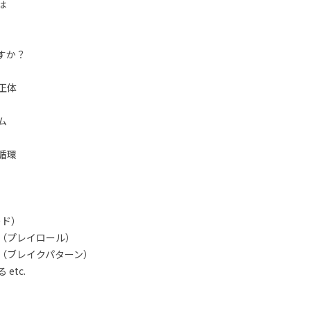
は
すか？
正体
ム
循環
ード）
（プレイロール）
（ブレイクパターン）
etc.