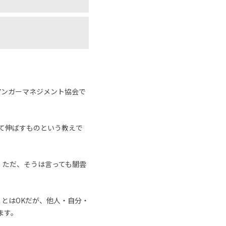
アンガーマネジメント協会で
めて伸ばすものという教えで
。ただ、そうは言っても闇雲
とはOKだが、他人・自分・
ます。