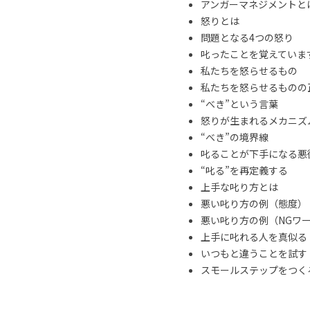
アンガーマネジメントと
怒りとは
問題となる4つの怒り
叱ったことを覚えていま
私たちを怒らせるもの
私たちを怒らせるものの
“べき”という言葉
怒りが生まれるメカニズ
“べき”の境界線
叱ることが下手になる悪
“叱る”を再定義する
上手な叱り方とは
悪い叱り方の例（態度）
悪い叱り方の例（NGワ
上手に叱れる人を真似る
いつもと違うことを試す
スモールステップをつくる 