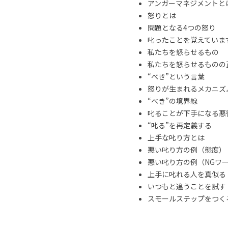
アンガーマネジメントと
怒りとは
問題となる4つの怒り
叱ったことを覚えていま
私たちを怒らせるもの
私たちを怒らせるものの
“べき”という言葉
怒りが生まれるメカニズ
“べき”の境界線
叱ることが下手になる悪
“叱る”を再定義する
上手な叱り方とは
悪い叱り方の例（態度）
悪い叱り方の例（NGワ
上手に叱れる人を真似る
いつもと違うことを試す
スモールステップをつくる 