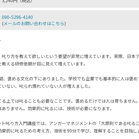
3,240円（税込）
090-5296-4140
(
メールのお問い合わせはこちら
)
？
、叱り方を教えて欲しいという要望が非常に増えています。実際、日本
を教える研修依頼が目に見えて増えています。
年の間、褒める文化の下にありました。学校でも企業でも基本的に人は褒
ていない、叱られ慣れていない人が増えました。
てる上では叱ることも必要なことです。褒めるだけでは人は育ちません
はありません。効果的に叱るには、技術が必要になります。
ント叱り方入門講座では、アンガーマネジメントの「大原則である叱るこ
効果的に叱るための考え方、技術を90分で学び、理解することを目指し