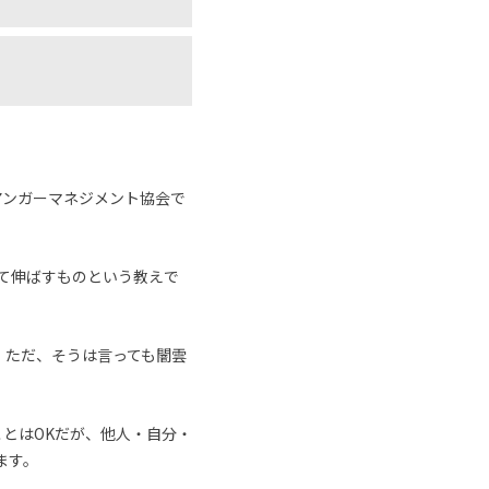
アンガーマネジメント協会で
めて伸ばすものという教えで
。ただ、そうは言っても闇雲
とはOKだが、他人・自分・
ます。