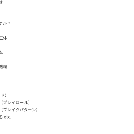
は
すか？
正体
ム
循環
ード）
（プレイロール）
（ブレイクパターン）
etc.