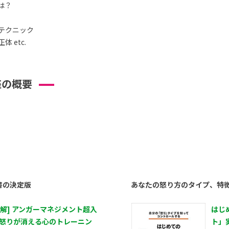
は？
テクニック
 etc.
座の概要
書の決定版
あなたの怒り方のタイプ、特
図解] アンガーマネジメント超入
はじ
 怒りが消える心のトレーニン
ト」