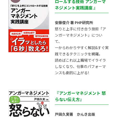
ロールする技術 アンガーマ
ネジメント実践講座 』
安藤俊介 著 PHP研究所
怒りと上手に付き合う技術「ア
ンガーマネジメント」につい
て、
一からわかりやすく解説&すぐ実
践できるテクニックを網羅。
読めばこれ以上職場でイライラ
しなくなり、仕事のパフォーマ
ンスも劇的に上がる!
『アンガーマネジメント 怒
らない伝え方』
戸田久実著 かんき出版