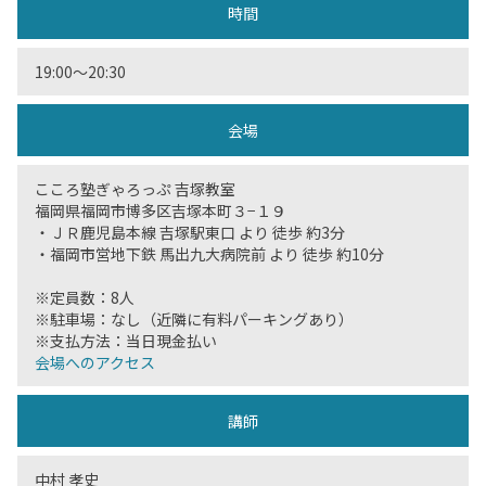
時間
19:00〜20:30
会場
こころ塾ぎゃろっぷ 吉塚教室
福岡県福岡市博多区吉塚本町３−１９
・ＪＲ鹿児島本線 吉塚駅東口 より 徒歩 約3分
・福岡市営地下鉄 馬出九大病院前 より 徒歩 約10分
※定員数：8人
※駐車場：なし（近隣に有料パーキングあり）
※支払方法：当日現金払い
会場へのアクセス
講師
中村 孝史