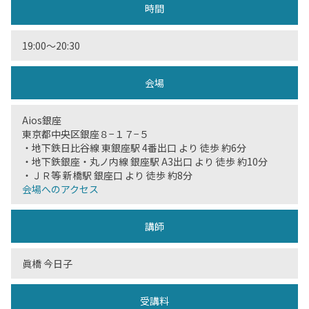
時間
19:00〜20:30
会場
Aios銀座
東京都中央区銀座８−１７−５
・地下鉄日比谷線 東銀座駅 4番出口 より 徒歩 約6分
・地下鉄銀座・丸ノ内線 銀座駅 A3出口 より 徒歩 約10分
・ＪＲ等 新橋駅 銀座口 より 徒歩 約8分
会場へのアクセス
講師
眞橋 今日子
受講料