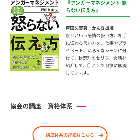
『アンガーマネジメント 怒
らない伝え方』
戸田久実著 かんき出版
怒りという感情の扱い方、相手
に伝わる言い方を、仕事やプラ
イベート、いろんなシーンに分
けて、状況別のセリフ、会話を
紹介して、○と×で明快に解説
しています。
協会の講座／資格体系
講座体系の詳細はこちら