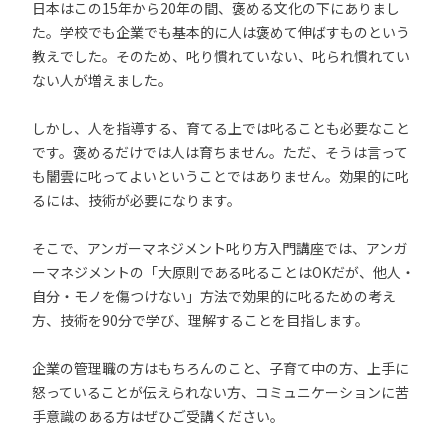
日本はこの15年から20年の間、褒める文化の下にありまし
た。学校でも企業でも基本的に人は褒めて伸ばすものという
教えでした。そのため、叱り慣れていない、叱られ慣れてい
ない人が増えました。
しかし、人を指導する、育てる上では叱ることも必要なこと
です。褒めるだけでは人は育ちません。ただ、そうは言って
も闇雲に叱ってよいということではありません。効果的に叱
るには、技術が必要になります。
そこで、アンガーマネジメント叱り方入門講座では、アンガ
ーマネジメントの「大原則である叱ることはOKだが、他人・
自分・モノを傷つけない」方法で効果的に叱るための考え
方、技術を90分で学び、理解することを目指します。
企業の管理職の方はもちろんのこと、子育て中の方、上手に
怒っていることが伝えられない方、コミュニケーションに苦
手意識のある方はぜひご受講ください。