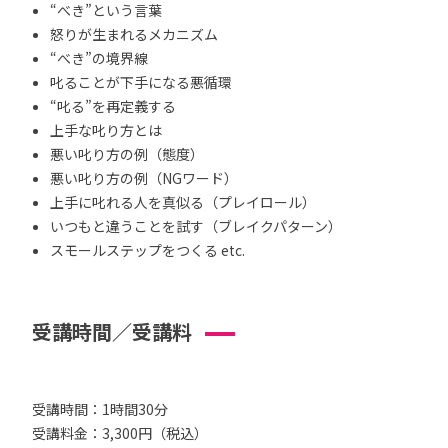
“べき”という言葉
怒りが生まれるメカニズム
“べき”の境界線
叱ることが下手になる悪循環
“叱る”を再定義する
上手な叱り方とは
悪い叱り方の例（態度）
悪い叱り方の例（NGワード）
上手に叱れる人を真似る（プレイロール）
いつもと違うことを試す（ブレイクパターン）
スモールステップをつくる etc.
受講時間／受講料
受講時間：1時間30分
受講料金：3,300円（税込）