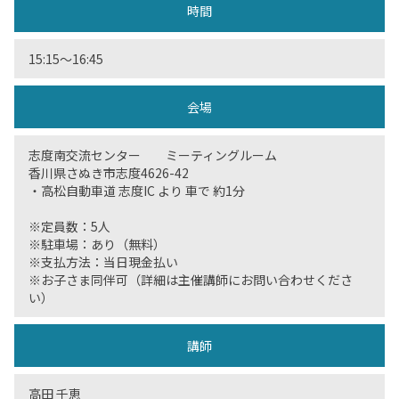
時間
15:15〜16:45
会場
志度南交流センター ミーティングルーム
香川県さぬき市志度4626-42
・高松自動車道 志度IC より 車で 約1分
※定員数：5人
※駐車場：あり（無料）
※支払方法：当日現金払い
※お子さま同伴可（詳細は主催講師にお問い合わせくださ
い）
講師
高田 千恵