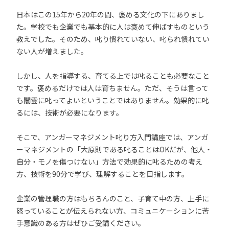
日本はこの15年から20年の間、褒める文化の下にありまし
た。学校でも企業でも基本的に人は褒めて伸ばすものという
教えでした。そのため、叱り慣れていない、叱られ慣れてい
ない人が増えました。
しかし、人を指導する、育てる上では叱ることも必要なこと
です。褒めるだけでは人は育ちません。ただ、そうは言って
も闇雲に叱ってよいということではありません。効果的に叱
るには、技術が必要になります。
そこで、アンガーマネジメント叱り方入門講座では、アンガ
ーマネジメントの「大原則である叱ることはOKだが、他人・
自分・モノを傷つけない」方法で効果的に叱るための考え
方、技術を90分で学び、理解することを目指します。
企業の管理職の方はもちろんのこと、子育て中の方、上手に
怒っていることが伝えられない方、コミュニケーションに苦
手意識のある方はぜひご受講ください。