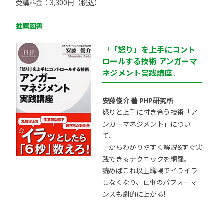
受講料金：3,300円（税込）
推薦図書
『「怒り」を上手にコント
ロールする技術 アンガーマ
ネジメント実践講座 』
安藤俊介 著 PHP研究所
怒りと上手に付き合う技術「ア
ンガーマネジメント」につい
て、
一からわかりやすく解説&すぐ実
践できるテクニックを網羅。
読めばこれ以上職場でイライラ
しなくなり、仕事のパフォーマ
ンスも劇的に上がる!