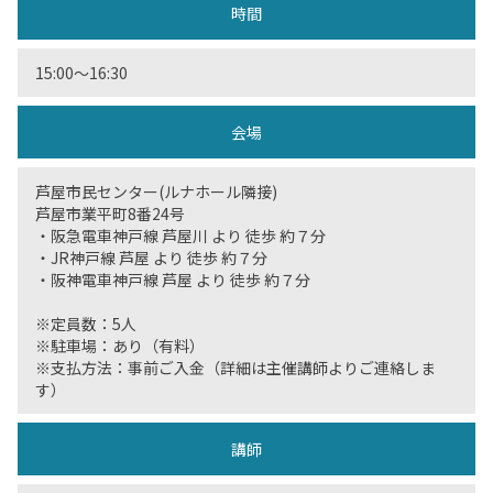
時間
15:00〜16:30
会場
芦屋市民センター(ルナホール隣接)
芦屋市業平町8番24号
・阪急電車神戸線 芦屋川 より 徒歩 約７分
・JR神戸線 芦屋 より 徒歩 約７分
・阪神電車神戸線 芦屋 より 徒歩 約７分
※定員数：5人
※駐車場：あり（有料）
※支払方法：事前ご入金（詳細は主催講師よりご連絡しま
す）
講師