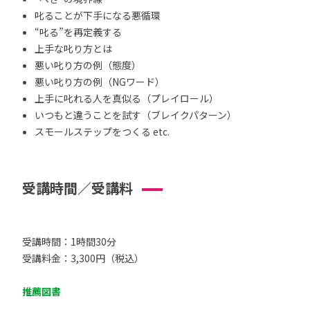
叱ることが下手になる悪循環
“叱る”を再定義する
上手な叱り方とは
悪い叱り方の例（態度）
悪い叱り方の例（NGワード）
上手に叱れる人を真似る（プレイロール）
いつもと違うことを試す（ブレイクパターン）
スモールステップをつくる etc.
受講時間／受講料
受講時間：1時間30分
受講料金：3,300円（税込）
推薦図書