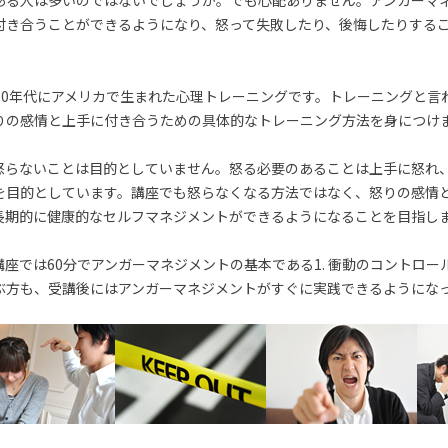
ある人は多いのではないでしょうか。でも心配ありません。アンガーマ
付き合うことができるようになり、怒って失敗したり、後悔したりする
70年代にアメリカで生まれた心理トレーニングです。トレーニングと言
りの感情と上手に付き合うための具体的なトレーニング方法を身につけ
怒らないことは目的としていません。怒る必要のあることは上手に怒れ
を目的としています。講座でも怒らなくなる方法ではなく、怒りの感情
長期的に健康的なセルフマネジメントができるようになることを目指し
座では60分でアンガーマネジメントの基本である1. 衝動のコントロー
ぶ方も、受講後にはアンガーマネジメントがすぐに実践できるようにな