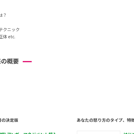
は？
テクニック
 etc.
座の概要
書の決定版
あなたの怒り方のタイプ、特