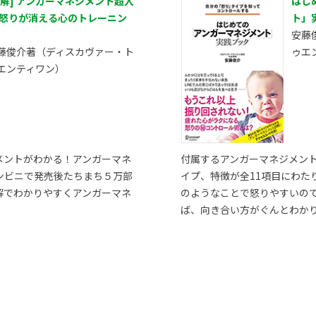
図解] アンガーマネジメント超入
はじ
 怒りが消える心のトレーニン
ト」
安藤
藤俊介著（ディスカヴァー・ト
ゥエ
エンティワン）
メントがわかる！アンガーマネ
付属するアンガーマネジメン
ンビニで発売後たちまち５万部
イプ、特徴が全11項目にわた
解でわかりやすくアンガーマネ
のようなことで怒りやすいの
ば、向き合い方がぐんとわか