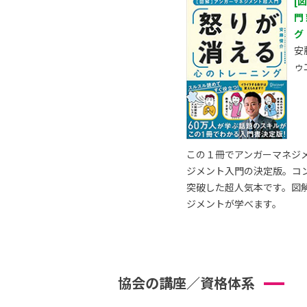
[
門
グ
安
ゥ
この１冊でアンガーマネジ
ジメント入門の決定版。コ
突破した超人気本です。図
ジメントが学べます。
協会の講座／資格体系