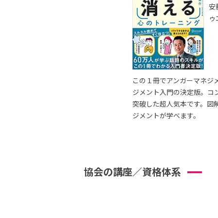
安
ゥ
この１冊でアンガーマネジ
ジメント入門の決定版。コ
突破した超人気本です。図
ジメントが学べます。
協会の講座／資格体系