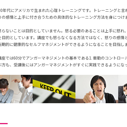
70年代にアメリカで生まれた心理トレーニングです。トレーニングと言
りの感情と上手に付き合うための具体的なトレーニング方法を身につけ
怒らないことは目的としていません。怒る必要のあることは上手に怒れ
を目的としています。講座でも怒らなくなる方法ではなく、怒りの感情
長期的に健康的なセルフマネジメントができるようになることを目指し
座では60分でアンガーマネジメントの基本である1. 衝動のコントロー
ぶ方も、受講後にはアンガーマネジメントがすぐに実践できるようにな