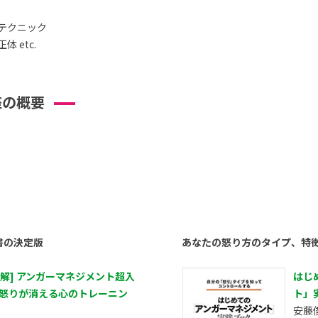
テクニック
 etc.
座の概要
書の決定版
あなたの怒り方のタイプ、特
図解] アンガーマネジメント超入
はじ
 怒りが消える心のトレーニン
ト」
安藤