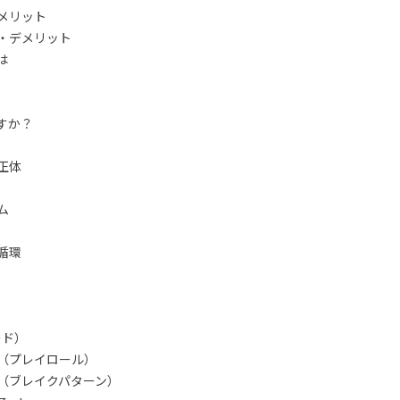
メリット
・デメリット
は
すか？
正体
ム
循環
ード）
（プレイロール）
（ブレイクパターン）