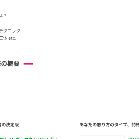
は？
テクニック
 etc.
座の概要
書の決定版
あなたの怒り方のタイプ、特