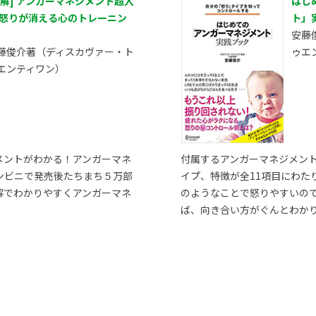
図解] アンガーマネジメント超入
はじ
 怒りが消える心のトレーニン
ト」
安藤
藤俊介著（ディスカヴァー・ト
ゥエ
エンティワン）
メントがわかる！アンガーマネ
付属するアンガーマネジメン
ンビニで発売後たちまち５万部
イプ、特徴が全11項目にわた
解でわかりやすくアンガーマネ
のようなことで怒りやすいの
ば、向き合い方がぐんとわか