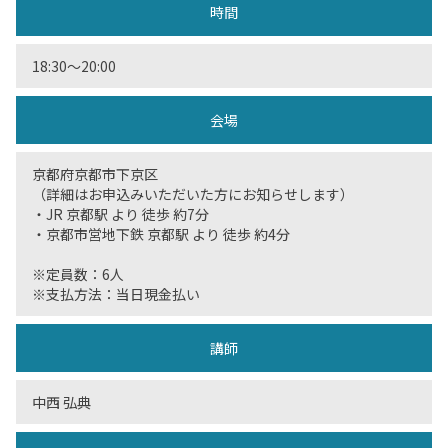
時間
18:30〜20:00
会場
京都府京都市下京区
（詳細はお申込みいただいた方にお知らせします）
・JR 京都駅 より 徒歩 約7分
・京都市営地下鉄 京都駅 より 徒歩 約4分
※定員数：6人
※支払方法：当日現金払い
講師
中西 弘典