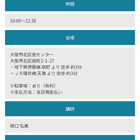
時間
10:00〜11:30
会場
大阪市北区民センター
大阪市北区扇町2-1-27
・地下鉄堺筋線 扇町 より 徒歩 約3分
・ＪＲ環状線 天満 より 徒歩 約3分
※駐車場：あり（有料）
※支払方法：当日現金払い
講師
坂口 弘美