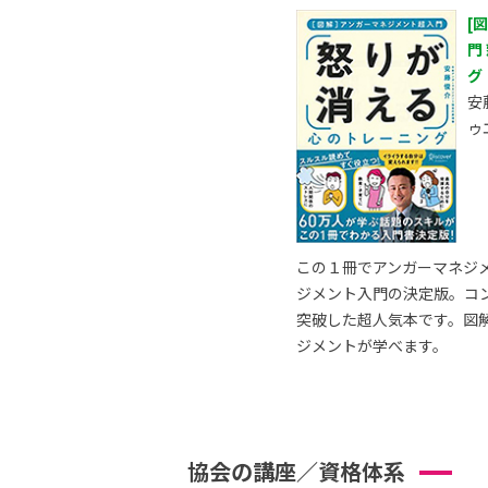
[
門
グ
安
ゥ
この１冊でアンガーマネジ
ジメント入門の決定版。コ
突破した超人気本です。図
ジメントが学べます。
協会の講座／資格体系