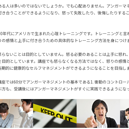
ある人は多いのではないでしょうか。でも心配ありません。アンガーマ
付き合うことができるようになり、怒って失敗したり、後悔したりする
70年代にアメリカで生まれた心理トレーニングです。トレーニングと言
りの感情と上手に付き合うための具体的なトレーニング方法を身につけ
怒らないことは目的としていません。怒る必要のあることは上手に怒れ
を目的としています。講座でも怒らなくなる方法ではなく、怒りの感情
長期的に健康的なセルフマネジメントができるようになることを目指し
座では60分でアンガーマネジメントの基本である1. 衝動のコントロー
ぶ方も、受講後にはアンガーマネジメントがすぐに実践できるようにな