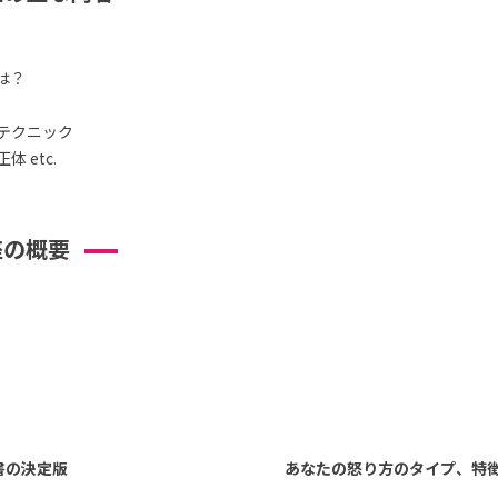
は？
テクニック
 etc.
座の概要
書の決定版
あなたの怒り方のタイプ、特