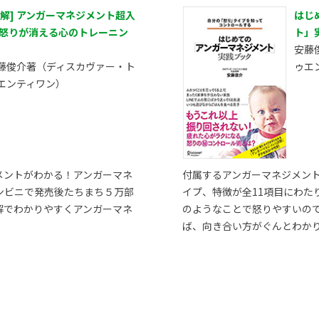
図解] アンガーマネジメント超入
はじ
 怒りが消える心のトレーニン
ト」
安藤
藤俊介著（ディスカヴァー・ト
ゥエ
エンティワン）
メントがわかる！アンガーマネ
付属するアンガーマネジメン
ンビニで発売後たちまち５万部
イプ、特徴が全11項目にわた
解でわかりやすくアンガーマネ
のようなことで怒りやすいの
ば、向き合い方がぐんとわか