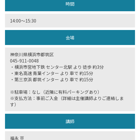
時間
14:00〜15:30
会場
神奈川県横浜市都筑区
045-911-0048
・横浜市営地下鉄 センター北駅 より 徒歩 約3分
・東名高速 青葉インター より 車で 約15分
・第三京浜 都筑インター より 車で 約15分
※駐車場：なし（近隣に有料パーキングあり）
※支払方法：事前ご入金（詳細は主催講師よりご連絡しま
す）
講師
福永 亘