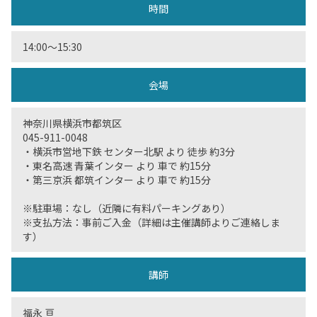
時間
14:00〜15:30
会場
神奈川県横浜市都筑区
045-911-0048
・横浜市営地下鉄 センター北駅 より 徒歩 約3分
・東名高速 青葉インター より 車で 約15分
・第三京浜 都筑インター より 車で 約15分
※駐車場：なし（近隣に有料パーキングあり）
※支払方法：事前ご入金（詳細は主催講師よりご連絡しま
す）
講師
福永 亘