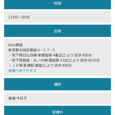
時間
13:00〜18:00
会場
Aios銀座
東京都中央区銀座８−１７−５
・地下鉄日比谷線 東銀座駅 4番出口 より 徒歩 約6分
・地下鉄銀座・丸ノ内線 銀座駅 A3出口 より 徒歩 約10分
・ＪＲ等 新橋駅 銀座口 より 徒歩 約8分
会場へのアクセス
講師
眞橋 今日子
受講料