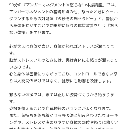
90分の『アンガーマネジメント×怒らない体操講座』では、
アンガーマネジメントの基礎知識の他、怒ったときにクール
ダウンするための対処法『６秒その場セラピー』と、普段か
ら身体を動かすことで効果的に怒りの体質改善を行う『怒ら
ない体操』を学びます。
心が笑えば身体が喜び、身体が怒ればストレスが溜まりま
す。
脳がストレスフルのときには、実は身体にも怒りが溜まって
いるのです。
心と身体は密接につながっており、コントロールできない怒
りは人間関係だけではなく、健康にも影響を及ぼします。
怒らない体操では、まずは正しい姿勢づくりから始まりま
す。
姿勢を整えることで自律神経のバランスがよくなります。
また、気持ちを落ち着かせる呼吸法と組み合わせたウォーキ
ングや、ストレスが溜まりやすい身体の部位や怒りに効くツ