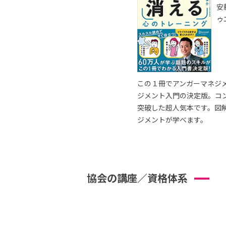
安
ゥ
この１冊でアンガーマネジ
ジメント入門の決定版。コ
突破した超人気本です。図
ジメントが学べます。
協会の講座／資格体系