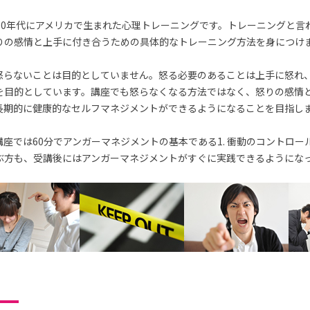
70年代にアメリカで生まれた心理トレーニングです。トレーニングと言
りの感情と上手に付き合うための具体的なトレーニング方法を身につけ
怒らないことは目的としていません。怒る必要のあることは上手に怒れ
を目的としています。講座でも怒らなくなる方法ではなく、怒りの感情
長期的に健康的なセルフマネジメントができるようになることを目指し
座では60分でアンガーマネジメントの基本である1. 衝動のコントロー
ぶ方も、受講後にはアンガーマネジメントがすぐに実践できるようにな