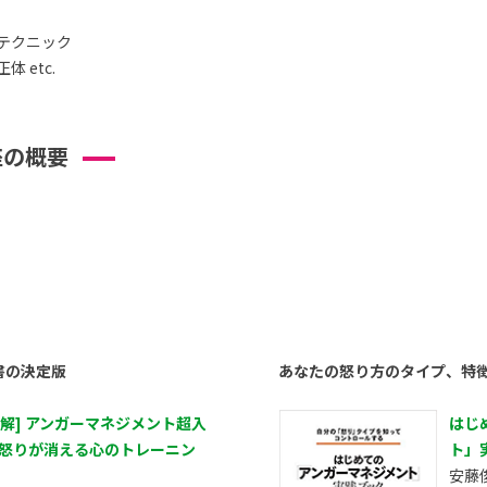
テクニック
 etc.
座の概要
書の決定版
あなたの怒り方のタイプ、特
図解] アンガーマネジメント超入
はじ
 怒りが消える心のトレーニン
ト」
安藤