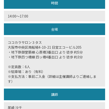
時間
14:00〜17:00
会場
ココカラサロン３タス
大阪市中央区南船場4-10-21 日宝エコービル205
・地下鉄御堂筋線 心斎橋3番出口 より 徒歩 約5分
・地下鉄四つ橋線 四ッ橋4番出口 より 徒歩 約3分
※定員数：6人
※駐車場：あり（有料）
※支払方法：事前ご入金（詳細は主催講師よりご連絡しま
す）
講師
尾崎 沙千