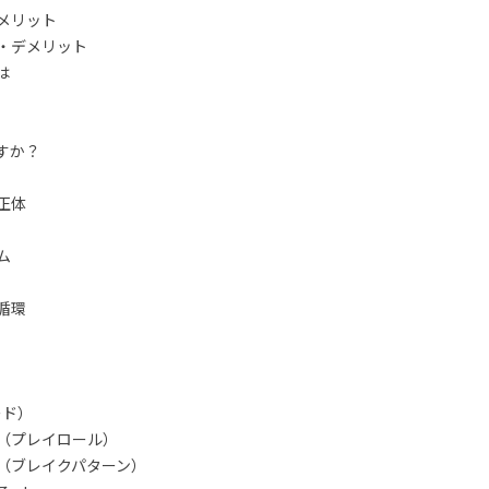
メリット
・デメリット
は
すか？
正体
ム
循環
ード）
（プレイロール）
（ブレイクパターン）