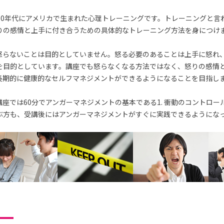
70年代にアメリカで生まれた心理トレーニングです。トレーニングと言
りの感情と上手に付き合うための具体的なトレーニング方法を身につけ
怒らないことは目的としていません。怒る必要のあることは上手に怒れ
を目的としています。講座でも怒らなくなる方法ではなく、怒りの感情
長期的に健康的なセルフマネジメントができるようになることを目指し
座では60分でアンガーマネジメントの基本である1. 衝動のコントロー
ぶ方も、受講後にはアンガーマネジメントがすぐに実践できるようにな