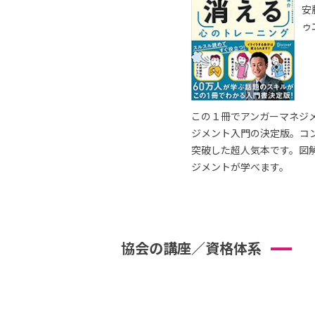
安
ゥ
この１冊でアンガーマネジ
ジメント入門の決定版。コ
突破した超人気本です。図
ジメントが学べます。
協会の講座／資格体系