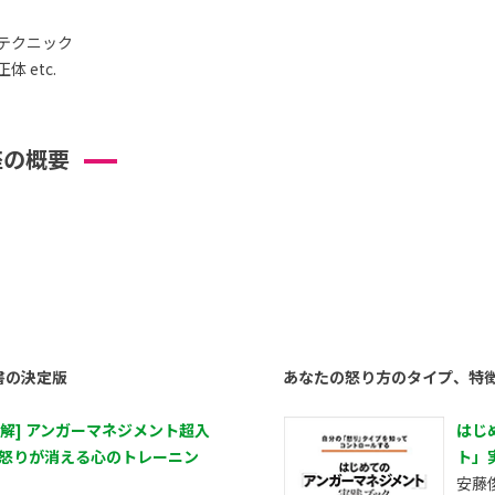
テクニック
 etc.
座の概要
書の決定版
あなたの怒り方のタイプ、特
図解] アンガーマネジメント超入
はじ
 怒りが消える心のトレーニン
ト」
安藤